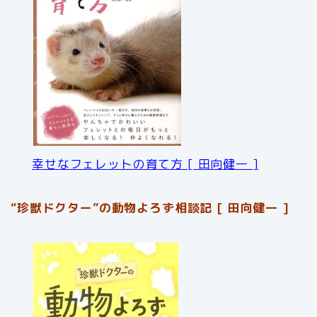
幸せなフェレットの育て方 [ 田向健一 ]
“珍獣ドクター”の動物よろず相談記 [ 田向健一 ]