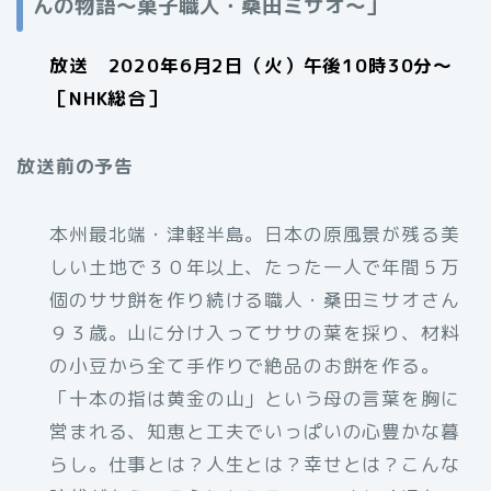
んの物語～菓子職人・桑田ミサオ～」
放送 2020年6月2日（火）午後10時30分～
［NHK総合］
放送前の予告
本州最北端・津軽半島。日本の原風景が残る美
しい土地で３０年以上、たった一人で年間５万
個のササ餅を作り続ける職人・桑田ミサオさん
９３歳。山に分け入ってササの葉を採り、材料
の小豆から全て手作りで絶品のお餅を作る。
「十本の指は黄金の山」という母の言葉を胸に
営まれる、知恵と工夫でいっぱいの心豊かな暮
らし。仕事とは？人生とは？幸せとは？こんな