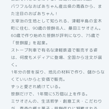
パワフルなおばあちゃん産出県の青森から、ま
た注目のおばあちゃん！
太宰治の生地として知られる、津軽半島の金木
町に住む、90歳の笹餅名人、桑田ミサオさん。
60歳で作り始めた笹餅が評判になり、75歳で
「笹餅屋」を起業。
ストーブ列車で有名な津軽鉄道で販売する姿
は、何度もメディアに登場、全国から注文が届
く。
1年分の笹を採り、地元の材料で作り、儲からな
くていいからと安価で販売。
ずっと愛され続けている。
笹餅だけで、1年間に5万個以上を作る。
ミサオさんの、生活哲学・創意工夫・こだわり
が、青森の郷土菓子・笹餅作りに凝縮される。