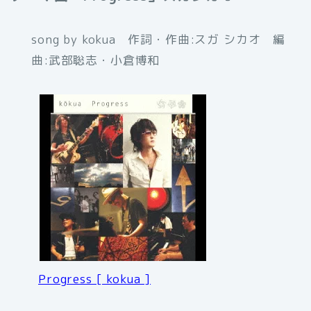
song by kokua 作詞・作曲:スガ シカオ 編
曲:武部聡志・小倉博和
Progress [ kokua ]