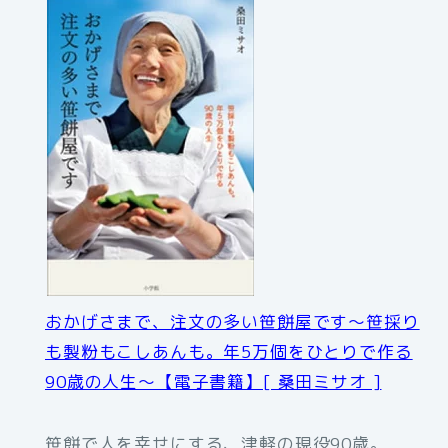
おかげさまで、注文の多い笹餅屋です〜笹採り
も製粉もこしあんも。年5万個をひとりで作る
90歳の人生〜【電子書籍】[ 桑田ミサオ ]
笹餅で人を幸せにする、津軽の現役90歳。