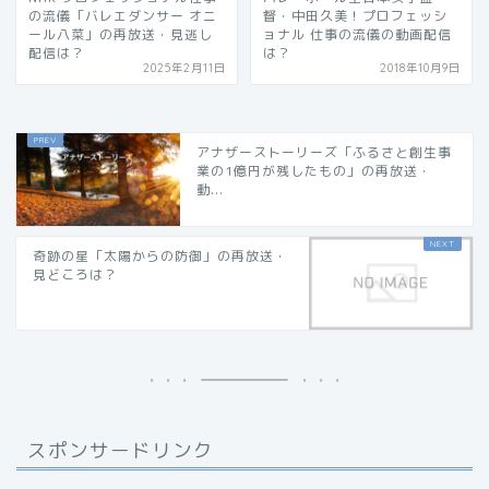
の流儀「バレエダンサー オニ
督・中田久美！プロフェッシ
ール八菜」の再放送・見逃し
ョナル 仕事の流儀の動画配信
配信は？
は？
2025年2月11日
2018年10月9日
アナザーストーリーズ「ふるさと創生事
業の1億円が残したもの」の再放送・
動...
奇跡の星「太陽からの防御」の再放送・
見どころは？
スポンサードリンク