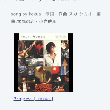
song by kokua 作詞・作曲:スガ シカオ 編
曲:武部聡志・小倉博和
Progress [ kokua ]