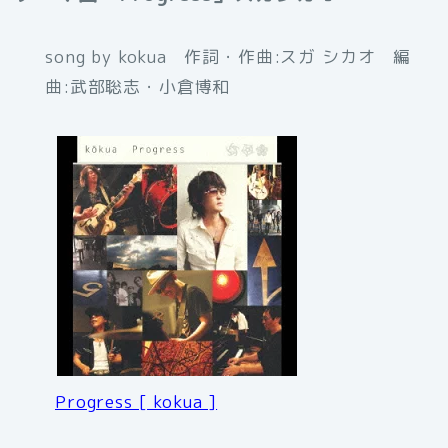
song by kokua 作詞・作曲:スガ シカオ 編
曲:武部聡志・小倉博和
Progress [ kokua ]