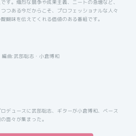
組です。熾烈な競争や成果主義、ニートの急増など、
りつつある今だからこそ、プロフェッショナルな人々
の醍醐味を伝えてくれる価値のある番組です。
カオ 編曲:武部聡志・小倉博和
プロデュースに武部聡志、ギターが小倉博和、ベース
腕の面々が集まった。