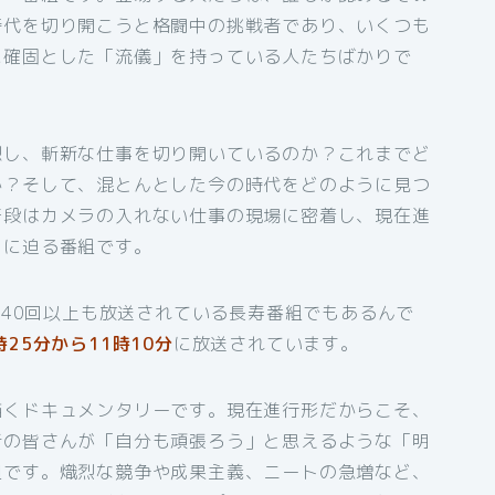
時代を切り開こうと格闘中の挑戦者であり、いくつも
に確固とした「流儀」を持っている人たちばかりで
想し、斬新な仕事を切り開いているのか？これまでど
か？そして、混とんとした今の時代をどのように見つ
普段はカメラの入れない仕事の現場に密着し、現在進
」に迫る番組です。
340回以上も放送されている長寿番組でもあるんで
25分から11時10分
に放送されています。
描くドキュメンタリーです。現在進行形だからこそ、
者の皆さんが「自分も頑張ろう」と思えるような「明
組です。熾烈な競争や成果主義、ニートの急増など、