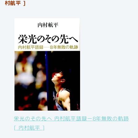
村航平 ]
栄光のその先へ 内村航平語録ー8年無敗の軌跡
[ 内村航平 ]