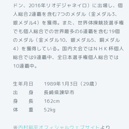
ドン、2016年リオデジャネイロ）に出場し、個
人総合2連覇を含む7つのメダル（金メダル3、
銀メダル4）を獲得。また、世界体操競技選手権
でも個人総合での世界最多の6連覇を含む19個
のメダル（金メダル10、銀メダル5、銅メダル
4）を獲得している。国内大会ではＮＨＫ杯個人
総合では9連覇中、全日本選手権個人総合では
10連覇中。
生年月日 1989年1月3日（29歳）
出 身 長崎県諫早市
身 長 162cm
体 重 52kg
※
内村航平オフィシャルウェブサイト
より