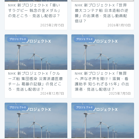
NHK 新プロジェクトX「車い
NHK 新プロジェクトX「世界
すラグビー 執念の金メダル」
最大コンテナ船 日本造船の逆
の見どころ・見逃し配信は？
襲」の出演者・見逃し動画配
信は？
2025年2月15日
2026年1月10日
プロジェクトX
プロジェクトX
NHK 新プロジェクトX「クル
NHK 新プロジェクトX「無罪
ーズ船 集団感染 災害派遣医療
へ 声なき声を聞け！滋賀・看
チーム 葛藤の記録」の見どこ
護助手 知られざる15年」の出
ろ・見逃し配信は？
演者・見逃し配信は？
2024年12月7日
2025年7月5日
プロジェクトX
プロジェクトX