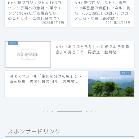
NHK 新プロジェクトX「H3ロ
NHK 新プロジェクトX「未完
ケット宇宙への激闘 〜革命エ
150年悲願の海底トンネルに挑
ンジンに挑んだ技術者たち」
む トルコ潮流との闘い」の見
の見どころ・見逃し配信は？
どころ・見逃し配信は？
2025年5月3日
2024年11月23日
NHK「ありがとうを3.11に伝えよう委員
会」の見どころ・再放送・動画配...
NHKスペシャル「生死を分けた屋上で～
南三陸町・防災庁舎の14年」の再放...
スポンサードリンク