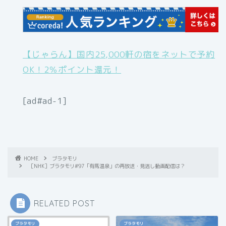
【じゃらん】国内25,000軒の宿をネットで予約
OK！2％ポイント還元！
[ad#ad-1]
HOME
ブラタモリ
［NHK］ブラタモリ#97「有馬温泉」の再放送・見逃し動画配信は？
RELATED POST
ブラタモリ
ブラタモリ