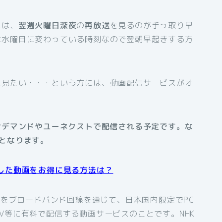
には、
翌週火曜日深夜
の
再放送
を見るのが手っ取り早
は水曜日に変わっている時刻なので翌朝早起きする方
に見たい・・・という方には、動画配信サービスがオ
ンデマンドやユーネクストで配信される予定です。な
となります。
した動画をお得に見る方法は？
組をブロードバンド回線を通じて、日本国内限定でPC
V等に有料で配信する動画サービスのことです。NHK