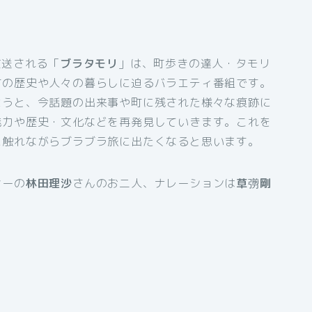
放送される「
ブラタモリ
」は、町歩きの達人・タモリ
町の歴史や人々の暮らしに迫るバラエティ番組です。
ようと、今話題の出来事や町に残された様々な痕跡に
魅力や歴史・文化などを再発見していきます。これを
に触れながらブラブラ旅に出たくなると思います。
サーの
林田理沙
さんのお二人、ナレーションは
草彅剛