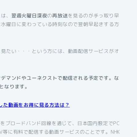
には、
翌週火曜日深夜
の
再放送
を見るのが手っ取り早
は水曜日に変わっている時刻なので翌朝早起きする方
に見たい・・・という方には、動画配信サービスがオ
ンデマンドやユーネクストで配信される予定です。な
となります。
した動画をお得に見る方法は？
組をブロードバンド回線を通じて、日本国内限定でPC
V等に有料で配信する動画サービスのことです。NHK