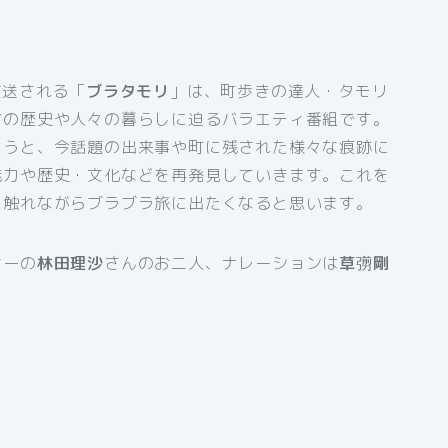
放送される「
ブラタモリ
」は、町歩きの達人・タモリ
町の歴史や人々の暮らしに迫るバラエティ番組です。
ようと、今話題の出来事や町に残された様々な痕跡に
魅力や歴史・文化などを再発見していきます。これを
に触れながらブラブラ旅に出たくなると思います。
サーの
林田理沙
さんのお二人、ナレーションは
草彅剛