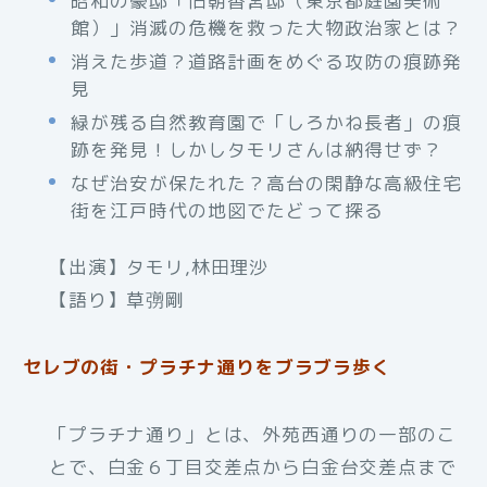
昭和の豪邸「旧朝香宮邸（東京都庭園美術
館）」消滅の危機を救った大物政治家とは？
消えた歩道？道路計画をめぐる攻防の痕跡発
見
緑が残る自然教育園で「しろかね長者」の痕
跡を発見！しかしタモリさんは納得せず？
なぜ治安が保たれた？高台の閑静な高級住宅
街を江戸時代の地図でたどって探る
【出演】タモリ,林田理沙
【語り】草彅剛
セレブの街・プラチナ通りをブラブラ歩く
「プラチナ通り」とは、外苑西通りの一部のこ
とで、白金６丁目交差点から白金台交差点まで