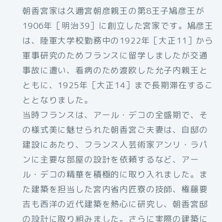
朝香宮家は久邇宮朝彦親王の第8王子鳩彦王が
1906年［明治39］に創立した宮家です。鳩彦王
は、陸軍大学校勤務中の1922年［大正11］から
軍事研究のためフランスに留学しましたが交通
事故に遭い、看病のため渡欧した允子内親王と
ともに、1925年［大正14］まで長期滞在するこ
ととなりました。
当時フランスは、アール・デコの全盛期で、そ
の様式美に魅せられた朝香宮ご夫妻は、自邸の
建設にあたり、フランス人芸術家アンリ・ラパ
ンに主要な部屋の設計を依頼するなど、アー
ル・デコの精華を積極的に取り入れました。ま
た建築を担当した宮内省内匠寮の技師、権藤要
吉も西洋の近代建築を熱心に研究し、朝香宮邸
の設計に取り組みました。さらに実際の建築に