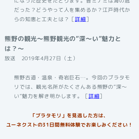
になった歴史をたどります。昔ミナミは海の底
だった？どうやって人を集めるか？江戸時代か
らの知恵と工夫とは？［
詳細
］
熊野の観光〜熊野観光の”深〜い”魅力と
は？〜
放送 2019年4月27日（土）
熊野古道・温泉・奇岩巨石…。今回のブラタモ
リでは、観光名所がたくさんある熊野の“深～
い”魅力を解き明かします。［
詳細
］
「ブラタモリ」を見逃した方は、
ユーネクストの31日間無料体験でお楽しみください！