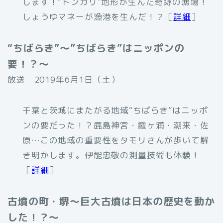
します！“トンガリ”地形が生んだ奇跡の漁場！
しょうゆマネーが漁港を生んだ！？［
詳細
］
“ちばらき”〜”ちばらき”はニッポンの
要！？〜
放送 2019年6月1日（土）
千葉と茨城にまたがる地域“ちばらき”はニッポ
ンの要だった！？鹿島神宮・霞ヶ浦・潮来・佐
原…この地域の重要性をタモリさんが歩いて解
き明かします。伊能忠敬の測量技術も体験！
［
詳細
］
古墳の町・堺〜巨大古墳は日本の歴史を動か
した！？〜