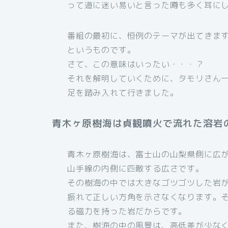
って道に迷い易いと言った噂も多く耳に
番組の最初に、恒例のテーマが出てきま
というものです。
さて、この意味はいったい・・・？
それを解明していくために、タモリさん
足を踏み入れて行きました。
青木ヶ原樹海は貞観噴火で流れた溶岩
青木ヶ原樹海は、富士山の山梨県側に広
山手線の内側に匹敵する広さです。
その樹海の中では大きなゴツゴツした岩
振れて正しい方角を示さなくなります。
る磁力を持った岩だからです。
また、樹海の中の風景は、高低差が少な