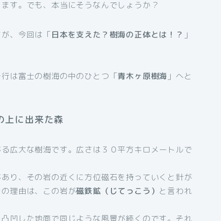
します。でも、本当にそうなんでしょうか？
すが、今回は「
日本を支えた？樹海の正体とは！？
」
一行は富士の樹海の中のひとつ「
青木ヶ原樹海
」へと
の上に出来た森
がる広大な樹海です。広さは３０平方キロメートルで
があり、その岩の近くに方位磁石を持っていくと針が
その理由は、この岩が
磁鉄鉱（じてっこう）
と言われ
く凸凹した地面で同じような風景が続くのです。それ