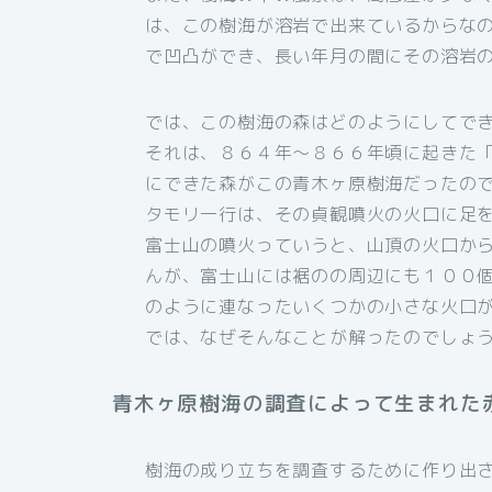
は、この樹海が溶岩で出来ているからな
で凹凸ができ、長い年月の間にその溶岩
では、この樹海の森はどのようにしてで
それは、８６４年～８６６年頃に起きた
にできた森がこの青木ヶ原樹海だったの
タモリ一行は、その貞観噴火の火口に足
富士山の噴火っていうと、山頂の火口か
んが、富士山には裾のの周辺にも１００
のように連なったいくつかの小さな火口
では、なぜそんなことが解ったのでしょ
青木ヶ原樹海の調査によって生まれた
樹海の成り立ちを調査するために作り出