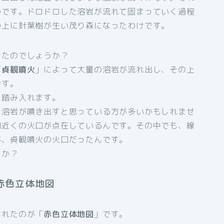
のです。ドロドロした溶岩が流れて固まっていく過程
の上に針葉樹が生い茂り森になったわけです。
きたのでしょうか？
「
貞観噴火
」によって大量の溶岩が流れ出し、その上
です。
を踏み入れます。
ら溶岩が噴き出すと思っている方が多いかもしれませ
個近くの火口が点在しているんです。その中でも、線
が、貞観噴火の火口だったんです。
うか？
赤色立体地図
されたのが「
赤色立体地図
」です。