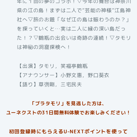
年に１回の夢のコラボ！▽今年の舞台は神奈川
県の江の島！まずは二人で“芸能の神様”江島神
社へ▽旅のお題「なぜ江の島は賑わうのか？」
を探っていくと…実は二人に縁の深い島だっ
た！？▽鶴瓶の出会いは奇跡の連続！▽タモリ
は神秘の洞窟探検へ！
【出演】タモリ，笑福亭鶴瓶
【アナウンサー】小野文惠，野口葵衣
【語り】草彅剛，三宅民夫
「ブラタモリ」を見逃した方は、
ユーネクストの31日間無料体験でお楽しみください！
初回登録時にもらえるU-NEXTポイントを使って