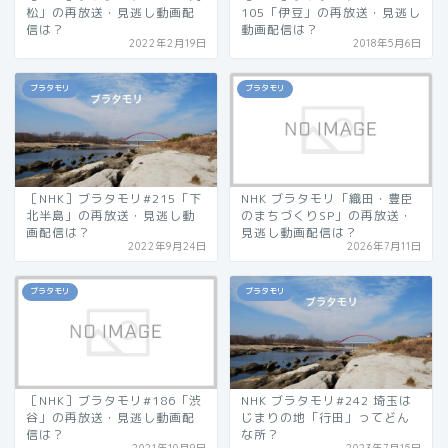
松」の再放送・見逃し動画配
105「伊豆」の再放送・見逃し
信は？
動画配信は？
2022年2月19日
2018年5月6日
ブラタモリ
ブラタモリ
［NHK］ブラタモリ#215「下
NHK ブラタモリ「織田・豊臣
北半島」の再放送・見逃し動
のまちづくりSP」の再放送・
画配信は？
見逃し動画配信は？
2022年9月24日
2026年7月11日
ブラタモリ
ブラタモリ
［NHK］ブラタモリ#186「渋
NHK ブラタモリ#242 埼玉は
谷」の再放送・見逃し動画配
じまりの地「行田」ってどん
信は？
な所？