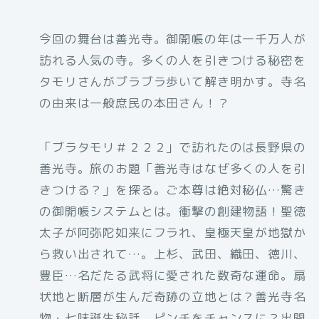
今回の舞台は善光寺。御開帳の年は一千万人が
訪れる人気の寺。多くの人を引きつける秘密を
タモリさんがブラブラ歩いて解き明かす。寺名
の由来は一般庶民の本田さん！？
「ブラタモリ＃２２２」で訪れたのは長野県の
善光寺。旅のお題「善光寺はなぜ多くの人を引
きつける？」を探る。ご本尊は絶対秘仏…驚き
の御開帳システムとは。衝撃の創建物語！聖徳
太子が阿弥陀如来にフラれ、皇極天皇が地獄か
ら救い出されて…。上杉、武田、織田、徳川、
豊臣…名だたる武将に愛された数奇な運命。扇
状地と断層が生んだ奇跡の立地とは？善光寺名
物・七味誕生秘話。ピンチをチャンスに？出開