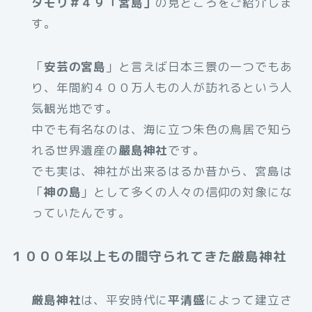
タモリ＃４９「宮島」
の見どころをご紹介しま
す。
「
安芸の宮島
」と言えば日本三景の一つでもあ
り、年間約４００万人もの人が訪れるという人
気観光地です。
中でも有名なのは、海に立つ朱色の鳥居で知ら
れる世界遺産の
嚴島神社
です。
でも実は、神社が出来るはるか昔から、宮島は
「
神の島
」として多くの人々の信仰の対象にな
っていたんです。
１０００年以上もの間守られてきた厳島神社
厳島神社
は、平安時代に
平清盛
によって建立さ