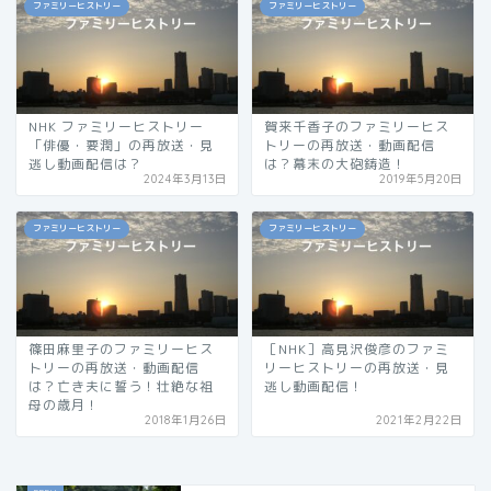
ファミリーヒストリー
ファミリーヒストリー
NHK ファミリーヒストリー
賀来千香子のファミリーヒス
「俳優・要潤」の再放送・見
トリーの再放送・動画配信
逃し動画配信は？
は？幕末の大砲鋳造！
2024年3月13日
2019年5月20日
ファミリーヒストリー
ファミリーヒストリー
篠田麻里子のファミリーヒス
［NHK］高見沢俊彦のファミ
トリーの再放送・動画配信
リーヒストリーの再放送・見
は？亡き夫に誓う！壮絶な祖
逃し動画配信！
母の歳月！
2018年1月26日
2021年2月22日