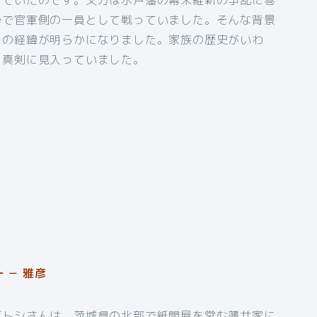
っていたのです。父方は水戸藩の幕末維新の争乱に巻
争で官軍側の一員として戦っていました。そんな背景
その経緯が明らかになりました。家族の歴史がいわ
も真剣に見入っていました。
 － 雅彦
だトシさんは、茨城県の北部で紙問屋を営む薄井家に