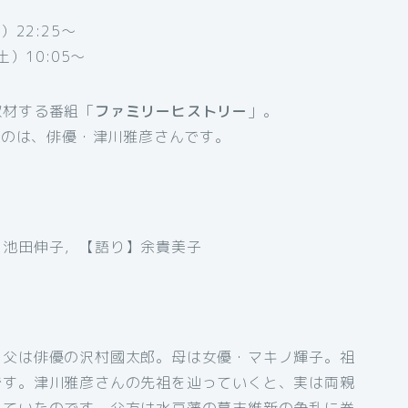
22:25～
）10:05～
取材する番組「
ファミリーヒストリー
」。
げるのは、俳優・津川雅彦さんです。
，池田伸子，【語り】余貴美子
。父は俳優の沢村國太郎。母は女優・マキノ輝子。祖
です。津川雅彦さんの先祖を辿っていくと、実は両親