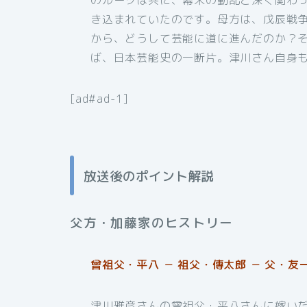
のルーツは共に、幕末の動乱と深く関わ
き込まれていたのです。母方は、戊辰戦
から、どうして芸能に道に進んだのか？
ば、日本芸能史の一断片。津川さん自身
[ad#ad-1]
放送後のポイント解説
父方・加藤家のヒストリー
曾祖父・平八 － 祖父・傳太郎 － 父・友一
津川雅彦さんの曾祖父・平八さんに嫁い