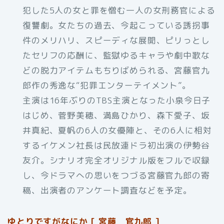
犯した5人の女と罪を憎む一人の女刑務官による
復讐劇。女たちの過去、今起こっている誘拐事
件のメリハリ、スピーディな展開、ピリっとし
たセリフの応酬に、監獄ゆるキャラや劇中歌な
どの脱力アイテムもちりばめられる、宮藤官九
郎作の秀逸な“犯罪エンターテイメント”。
主演は16年ぶりのTBS主演となった小泉今日子
はじめ、菅野美穂、満島ひかり、森下愛子、坂
井真紀、夏帆の6人の女優陣と、その6人に相対
するイケメン社長は民放連ドラ初出演の伊勢谷
友介。シナリオ完全オリジナル版をフルで収録
し、今ドラマへの思いをつづる宮藤官九郎の寄
稿、出演者のアンケート調査などを予定。
ゆとりですがなにか [ 宮藤 官九郎 ]