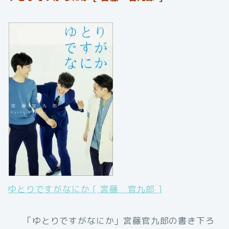
ゆとりですがなにか [ 宮藤 官九郎 ]
「ゆとりですがなにか」宮藤官九郎の書き下ろ