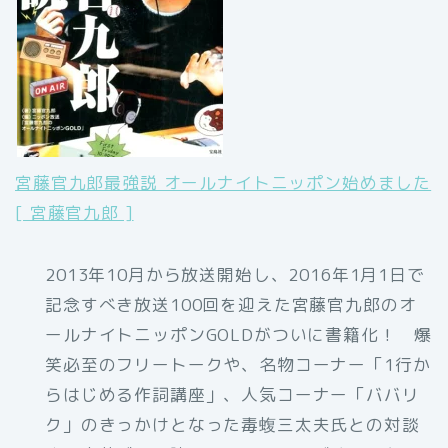
宮藤官九郎最強説 オールナイトニッポン始めました
[ 宮藤官九郎 ]
2013年10月から放送開始し、2016年1月1日で
記念すべき放送100回を迎えた宮藤官九郎のオ
ールナイトニッポンGOLDがついに書籍化！ 爆
笑必至のフリートークや、名物コーナー「1行か
らはじめる作詞講座」、人気コーナー「ババリ
ク」のきっかけとなった毒蝮三太夫氏との対談