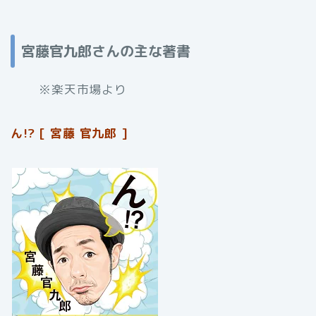
宮藤官九郎さんの主な著書
※楽天市場より
ん!? [ 宮藤 官九郎 ]