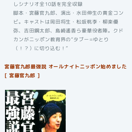
しシナリオ全10話を完全収録
脚本・宮藤官九郎、演出・水田伸生の黄金コン
ビ。キャストは岡田将生・松坂桃李・柳楽優
弥、吉田鋼太郎、島崎遙香ら豪華役者陣。クド
カンがニッポン教育界の“タブー=ゆとり
（！？）に切り込む！”
宮藤官九郎最強説 オールナイトニッポン始めました
[ 宮藤官九郎 ]