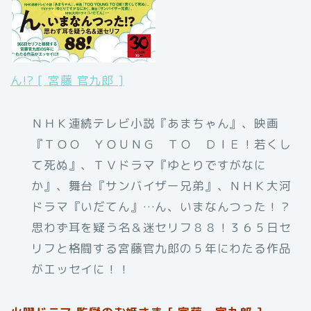
ん!? [ 宮藤 官九郎 ]
ＮＨＫ連続テレビ小説『あまちゃん』、映画
『ＴＯＯ ＹＯＵＮＧ ＴＯ ＤＩＥ！若くし
て死ぬ』、ＴＶドラマ『ゆとりですがなに
か』、舞台『サンバイザー兄弟』、ＮＨＫ大河
ドラマ『いだてん』…ん、いまなんつった！？
思わず耳を疑う名＆迷セリフ８８！３６５日セ
リフと格闘する宮藤官九郎の５年にわたる作品
がエッセイに！！