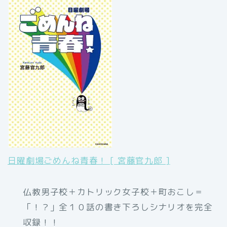
日曜劇場ごめんね青春！ [ 宮藤官九郎 ]
仏教男子校＋カトリック女子校＋町おこし＝
「！？」全１０話の書き下ろしシナリオを完全
収録！！