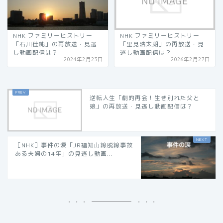
NHK ファミリーヒストリー
NHK ファミリーヒストリー
「石川佳純」の再放送・見逃
「里見浩太朗」の再放送・見
し動画配信は？
逃し動画配信は？
2024年2月23日
2026年2月27日
逆転人生「劇的再会！生き別れた父と
娘」の再放送・見逃し動画配信は？
［NHK］事件の涙「JR福知山線脱線事故
ある夫婦の14年」の見逃し動画...