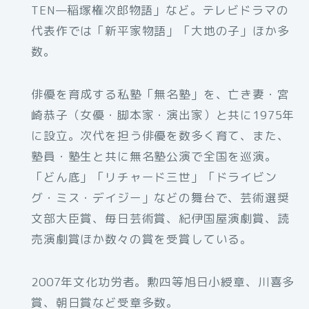
TEN—稲塚権次郎物語」など。テレビドラマの
代表作では「新平家物語」「大地の子」ほか多
数。
俳優を育成する私塾「無名塾」を、亡き妻・宮
崎恭子（女優・脚本家・演出家）と共に1975年
に設立。次代を担う俳優を数多く育て、また、
塾員・塾生と共に無名塾公演で全国を巡演。
「どん底」「リチャード三世」「ドライビン
グ・ミス・デイジー」などの舞台で、芸術選奨
文部大臣賞、毎日芸術賞、紀伊国屋演劇賞、読
売演劇賞ほか数々の賞を受賞している。
2007年文化功労者。勲四等旭日小綬章、川喜多
賞、朝日賞など受章多数。