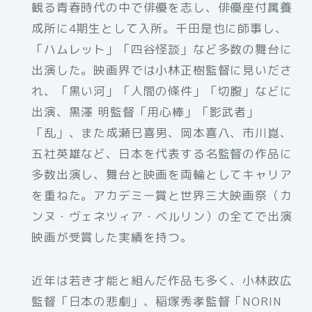
観る青春時代の中で俳優を志し、俳優座付属養
成所に4期生として入所。千田是也に師事し、
「ハムレット」「四谷怪談」など多数の舞台に
出演した。映画界では小林正樹監督に見いださ
れ、「黒い河」「人間の條件」「切腹」などに
出演、黒澤 明監督「用心棒」「影武者」
「乱」、また成瀬巳喜男、岡本喜八、市川崑、
五社英雄など、日本を代表する名監督の作品に
多数出演し、舞台と映画を両輪としてキャリア
を重ねた。アカデミー賞と世界三大映画祭（カ
ンヌ・ヴェネツィア・ベルリン）の全てで出演
映画が受賞した実績を持つ。
近年は若き才能と組んだ作品も多く、小林政広
監督「日本の悲劇」、稲塚秀孝監督「NORIN