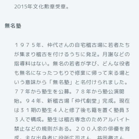
2015年文化勲章受章。
無名塾
１９７５年、仲代さんの自宅稽古場に若者たち
が集まり稽古を付けるうちに発足。月謝などの
指導料はない。無名の若者が学び、どんな役者
も無名になったつもりで修業に帰って来る場と
いう意味から「無名塾」と名付けられました。
７７年から塾生を公募。７８年から塾公演開
始。９４年、新稽古場「仲代劇堂」完成。現在
は３１期の塾生４人と修了後も籍を置く塾員３
３人で構成。塾生は稽古専念のためアルバイト
禁止などの規則がある。２００人余の俳優を育
成。主な出身者に役所広司さん、益岡徹さん、