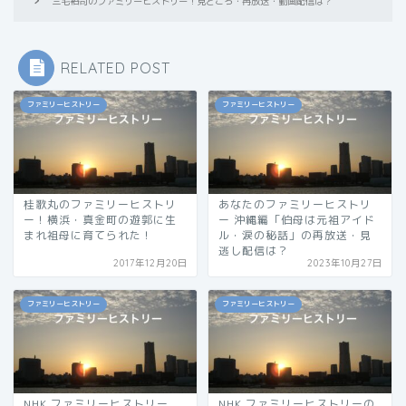
三宅裕司のファミリーヒストリー！見どころ・再放送・動画配信は？
RELATED POST
ファミリーヒストリー
ファミリーヒストリー
桂歌丸のファミリーヒストリ
あなたのファミリーヒストリ
ー！横浜・真金町の遊郭に生
ー 沖縄編「伯母は元祖アイド
まれ祖母に育てられた！
ル・涙の秘話」の再放送・見
逃し配信は？
2017年12月20日
2023年10月27日
ファミリーヒストリー
ファミリーヒストリー
NHK ファミリーヒストリー
NHK ファミリーヒストリーの