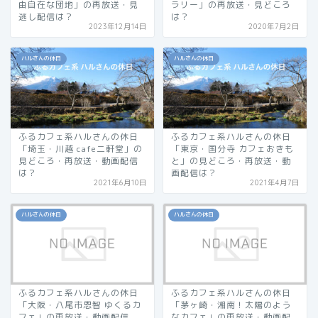
由自在な団地」の再放送・見
ラリー」の再放送・見どころ
逃し配信は？
は？
2023年12月14日
2020年7月2日
ハルさんの休日
ハルさんの休日
ふるカフェ系ハルさんの休日
ふるカフェ系ハルさんの休日
「埼玉・川越 cafe二軒堂」の
「東京・国分寺 カフェおきも
見どころ・再放送・動画配信
と」の見どころ・再放送・動
は？
画配信は？
2021年6月10日
2021年4月7日
ハルさんの休日
ハルさんの休日
ふるカフェ系ハルさんの休日
ふるカフェ系ハルさんの休日
「大阪・八尾市恩智 ゆくるカ
「茅ヶ崎・湘南！太陽のよう
フェ」の再放送・動画配信
なカフェ」の再放送・動画配