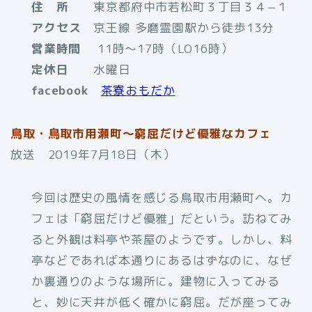
住 所
東京都府中市若松町３丁目３４−１
アクセス
京王線 多磨霊園駅から徒歩13分
営業
時間
11時〜17時（LO16時）
定休日
水曜日
facebook
茶寮おもだか
鳥取・鳥取市用瀬町～窮屈だけど優雅なカフェ
放送 2019年7月18日（木）
今回は歴史の風情を感じる鳥取市用瀬町へ。カ
フェは「窮屈だけど優雅」だという。訪ねてみ
ると外観は料亭や茶屋のようです。しかし、料
亭などであれば本通りにあるはずなのに、なぜ
か裏通りのような場所に。建物に入ってみる
と、妙に天井が低く確かに窮屈。だが座ってみ