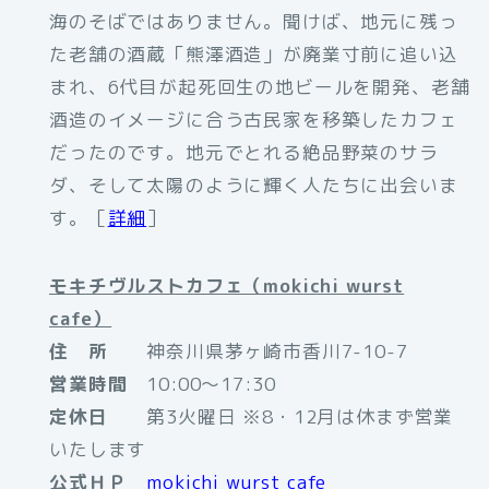
海のそばではありません。聞けば、地元に残っ
た老舗の酒蔵「熊澤酒造」が廃業寸前に追い込
まれ、6代目が起死回生の地ビールを開発、老舗
酒造のイメージに合う古民家を移築したカフェ
だったのです。地元でとれる絶品野菜のサラ
ダ、そして太陽のように輝く人たちに出会いま
す。［
詳細
］
モキチヴルストカフェ（mokichi wurst
cafe）
住 所
神奈川県茅ヶ崎市香川7-10-7
営業時間
10:00～17:30
定休日
第3火曜日 ※8・12月は休まず営業
いたします
公式ＨＰ
mokichi wurst cafe