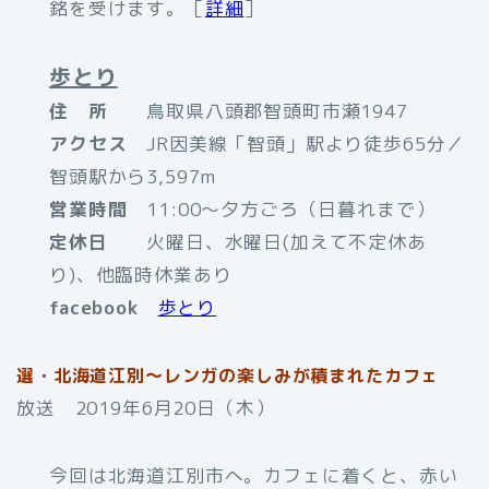
銘を受けます。［
詳細
］
歩とり
住 所
鳥取県八頭郡智頭町市瀬1947
アクセス
JR因美線「智頭」駅より徒歩65分／
智頭駅から3,597m
営業時間
11:00～夕方ごろ（日暮れまで）
定休日
火曜日、水曜日(加えて不定休あ
り)、他臨時休業あり
facebook
歩とり
選・
北海道江別～レンガの楽しみが積まれたカフェ
放送 2019年6月20日（木）
今回は北海道江別市へ。カフェに着くと、赤い