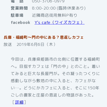
電 話
050-3706-0979
営業時間
8:00-20:00 (臨時休業あり)
駐車場
近隣商店街用無料P有り
facebook
Y’s cafe（ワイズカフェ）
兵庫・福崎町〜門の中にある？恩返しカフェ
放送 2019年6月6日（木）
今回は、兵庫県姫路市の北側に位置する福崎町
へ。目指すカフェは「門の中」とのこと。着い
てみると巨大な長屋門が。その凝ったつくりに
感動しながら敷地の中に入ると、カフェがな
い…。どうにかカフェに入ると、そこに150年
ごしの農家と庄屋の恩返しの物語があった。
［
詳細
］