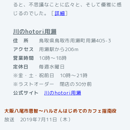
ると、不思議なことに広々と、そして優雅に感
じるのでした。［
詳細
］
川のhotori用瀬
住 所
鳥取県鳥取市用瀬町用瀬405-3
アクセス
用瀬駅から206m
営業時間
10時〜18時
定休日
毎週水曜日
※金・土・祝前日 10時〜21時
※ラストオーダー 閉店の30分前
公式サイト
川のhotori用瀬
大阪八尾市恩智～ハルさんはじめてのカフェ指南役
放送 2019年7月11日（木）