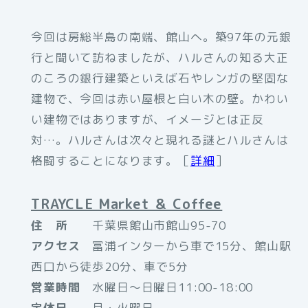
今回は房総半島の南端、館山へ。築97年の元銀
行と聞いて訪ねましたが、ハルさんの知る大正
のころの銀行建築といえば石やレンガの堅固な
建物で、今回は赤い屋根と白い木の壁。かわい
い建物ではありますが、イメージとは正反
対…。ハルさんは次々と現れる謎とハルさんは
格闘することになります。［
詳細
］
TRAYCLE Market ＆ Coffee
住 所
千葉県館山市館山95-70
アクセス
冨浦インターから車で15分、館山駅
西口から徒歩20分、車で5分
営業時間
水曜日〜日曜日11:00-18:00
定休日
月・火曜日