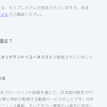
」は、ＢＳプレミアムで放送されていますが、放送・
サイト
でご確認ください。
信は？
Kオンデマンド
や
ユーネクスト
で配信されていました
方法
組をブロードバンド回線を通じて、日本国内限定でPC
V等に有料で配信する動画サービスのことです。NHK
やニュース番組、そしてもう一度見たい過去に放送し