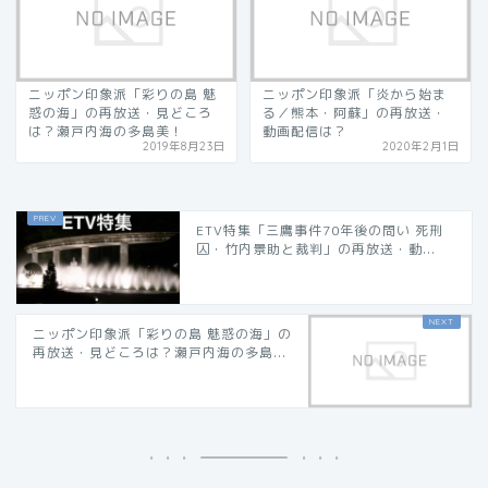
ニッポン印象派「彩りの島 魅
ニッポン印象派「炎から始ま
惑の海」の再放送・見どころ
る／熊本・阿蘇」の再放送・
は？瀬戸内海の多島美！
動画配信は？
2019年8月23日
2020年2月1日
ETV特集「三鷹事件70年後の問い 死刑
囚・竹内景助と裁判」の再放送・動...
ニッポン印象派「彩りの島 魅惑の海」の
再放送・見どころは？瀬戸内海の多島...