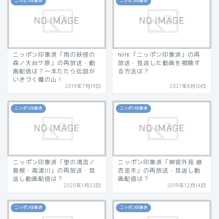
ニッポン印象派
ニッポン印象派
ニッポン印象派「雨の妖怪の
NHK「ニッポン印象派」の再
森／大台ケ原」の再放送・動
放送・見逃した動画を視聴す
画配信は？一本たたら伝説が
る方法は？
いきづく魔の山！
2019年7月19日
2021年8月10日
ニッポン印象派
ニッポン印象派
ニッポン印象派「里の清流／
ニッポン印象派「神宮外苑 銀
島根・高津川」の再放送・見
杏並木」の再放送・見逃し動
逃し動画配信は？
画配信は？
2020年1月23日
2019年12月14日
ニッポン印象派
ニッポン印象派