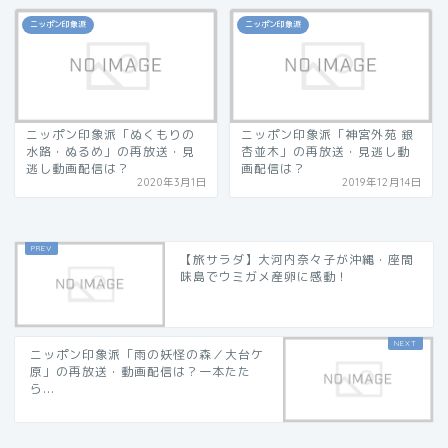
ニッポン印象派
ニッポン印象派
ニッポン印象派「ぬくもりの
ニッポン印象派「神宮外苑 銀
水路・ぬるめ」の再放送・見
杏並木」の再放送・見逃し動
逃し動画配信は？
画配信は？
2020年3月1日
2019年12月14日
【旅サラダ】大河内奈々子が沖縄・座間
味島でウミガメ産卵に感動！
ニッポン印象派「雨の妖怪の森／大台ケ
原」の再放送・動画配信は？一本たた
ら...