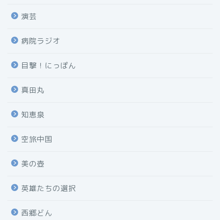
演芸
病院ラジオ
目撃！にっぽん
真田丸
知恵泉
空旅中国
美の壺
英雄たちの選択
西郷どん