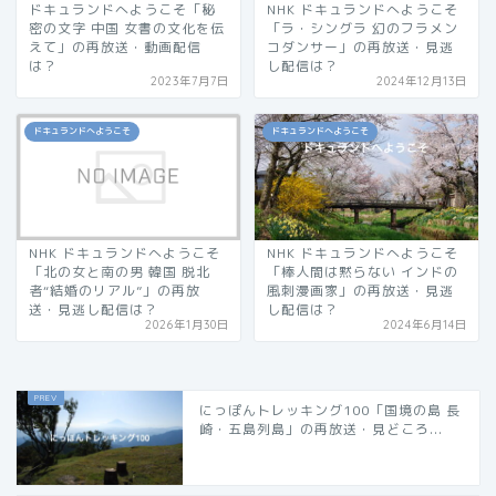
ドキュランドへようこそ「秘
NHK ドキュランドへようこそ
密の文字 中国 女書の文化を伝
「ラ・シングラ 幻のフラメン
えて」の再放送・動画配信
コダンサー」の再放送・見逃
は？
し配信は？
2023年7月7日
2024年12月13日
ドキュランドへようこそ
ドキュランドへようこそ
NHK ドキュランドへようこそ
NHK ドキュランドへようこそ
「北の女と南の男 韓国 脱北
「棒人間は黙らない インドの
者“結婚のリアル”」の再放
風刺漫画家」の再放送・見逃
送・見逃し配信は？
し配信は？
2026年1月30日
2024年6月14日
にっぽんトレッキング100「国境の島 長
崎・五島列島」の再放送・見どころ...