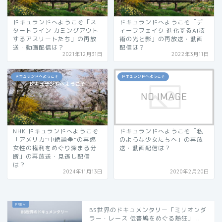
ドキュランドへようこそ「ス
ドキュランドへようこそ「デ
タートライン カミングアウト
ィープフェイク 進化するAI技
するアスリートたち」の再放
術の光と影」の再放送・動画
送・動画配信は？
配信は？
2021年12月31日
2022年3月11日
ドキュランドへようこそ
ドキュランドへようこそ
NHK ドキュランドへようこそ
ドキュランドへようこそ「私
「アメリカ“中絶論争”の再燃
のような少女たちへ」の再放
女性の権利をめぐり深まる分
送・動画配信は？
断」の再放送・見逃し配信
は？
2024年11月13日
2020年2月20日
BS世界のドキュメンタリー「ミリオンダ
ラー・レース 伝書鳩をめぐる熱狂」...