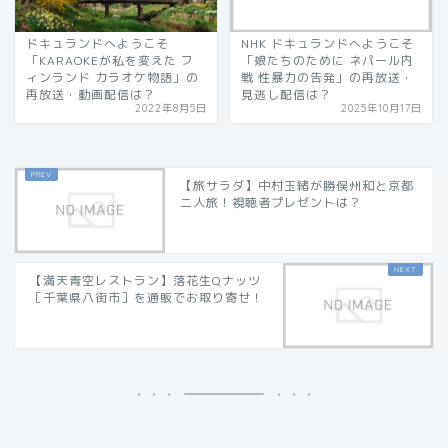
ドキュランドへようこそ
NHK ドキュランドへようこそ
「KARAOKEが私を変えた フ
「娘たちのために ネパール内
ィンランド カラオケ物語」の
戦 性暴力の告発」の再放送・
再放送・動画配信は？
見逃し配信は？
2022年8月5日
2025年10月17日
【旅サラダ】中村玉緒が勝俣州和と京都
二人旅！視聴者プレゼントは？
【満天青空レストラン】落花生Qナッツ
［千葉県八街市］を通販でお取り寄せ！