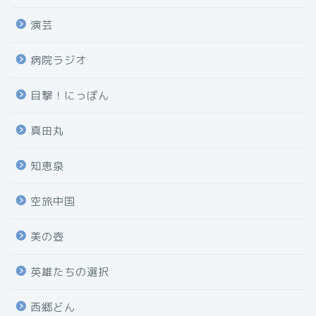
演芸
病院ラジオ
目撃！にっぽん
真田丸
知恵泉
空旅中国
美の壺
英雄たちの選択
西郷どん