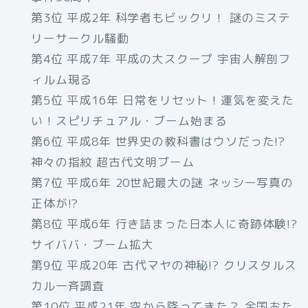
第3位 平成2年 科学者もビックリ！ 謎のミステ
リーサークル騒動
第4位 平成7年 平成の大スクープ 宇宙人解剖フ
ィルム現る
第5位 平成16年 日常をリセット！運気を変えた
い！スピリチュアル・ブーム始まる
第6位 平成8年 世界史の教科書はウソだった!?
神々の指紋 超古代文明ブーム
第7位 平成6年 20世紀最大の謎 ネッシー写真の
正体が!?
第8位 平成6年 行き詰まった日本人に奇跡体験!?
サイババ・ブーム拡大
第9位 平成20年 古代マヤの神秘!? クリスタルス
カル一斉調査
第10位 平成21年 空から降ってきた？ 全国おた