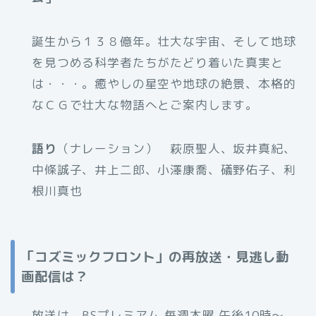
誕生から１３８億年。壮大な宇宙、そして地球
を見つめる科学者たちがたどり着いた真実と
は・・・。癒やしの星空や地球の絶景、本格的
なＣＧで壮大な物語へとご案内します。
語り
（ナレーション） 萩原聖人、坂井真紀、
中條誠子、井上二郎、小澤康喬、礒野佑子、利
根川真也
「コズミックフロント」の再放送・見逃し動
画配信は？
放送は、BSプレミアム 毎週木曜 午後10時～、