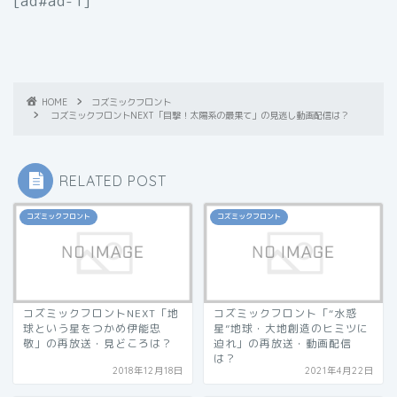
[ad#ad-1]
HOME
コズミックフロント
コズミックフロントNEXT「目撃！太陽系の最果て」の見逃し動画配信は？
RELATED POST
コズミックフロント
コズミックフロント
コズミックフロントNEXT「地
コズミックフロント「“水惑
球という星をつかめ伊能忠
星”地球・大地創造のヒミツに
敬」の再放送・見どころは？
迫れ」の再放送・動画配信
は？
2018年12月18日
2021年4月22日