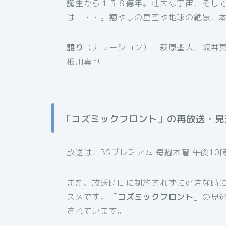
誕生から１３８億年。壮大な宇宙、そし
は・・・。癒やしの星空や地球の絶景、
語り
（ナレーション） 萩原聖人、坂井
根川真也
「コズミックフロント」の再放送・見
放送は、BSプレミアム 毎週木曜 午後1
また、放送時間に制約されずに好きな時
スメです。「
コズミックフロント
」の見
されています。