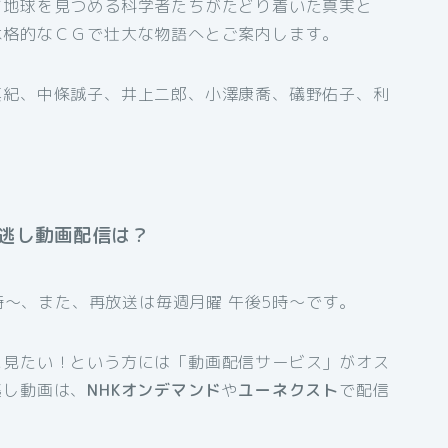
て地球を見つめる科学者たちがたどり着いた真実と
本格的なＣＧで壮大な物語へとご案内します。
真紀、中條誠子、井上二郎、小澤康喬、礒野佑子、利
逃し動画配信は？
0時～、また、再放送は毎週月曜 午後5時～です。
に見たい！という方には「動画配信サービス」がオス
逃し動画は、
NHKオンデマンド
や
ユーネクスト
で配信