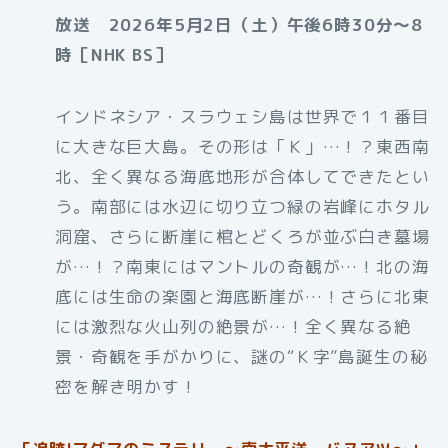
放送 2026年5月2日（土）午後6時30分～8
時［NHK BS］
インドネシア・スラウェシ島は世界で１１番目
に大きな巨大島。その形は「Ｋ」…！？東西南
北、全く異なる海底地形が合体してできたとい
う。南部には水辺に切り立つ緑の岩峰にホタル
洞窟、さらに断崖に棺とどくろが並ぶ白き墓場
が…！？南東にはマントルの奇観が…！北の海
底には生命の楽園と海底断崖が…！さらに北東
には激烈な火山列の絶景が…！全く異なる絶
景・奇観を手がかりに、謎の“Ｋ字”島誕生の秘
密を解き明かす！