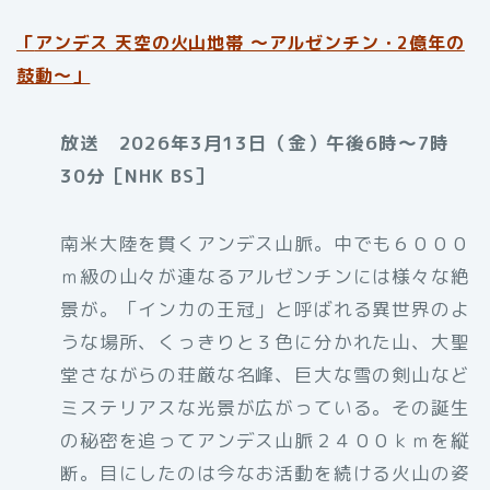
「
アンデス 天空の火山地帯 〜アルゼンチン・2億年の
鼓動〜」
放送 2026年3月13日（金）午後6時～7時
30分［NHK BS］
南米大陸を貫くアンデス山脈。中でも６０００
ｍ級の山々が連なるアルゼンチンには様々な絶
景が。「インカの王冠」と呼ばれる異世界のよ
うな場所、くっきりと３色に分かれた山、大聖
堂さながらの荘厳な名峰、巨大な雪の剣山など
ミステリアスな光景が広がっている。その誕生
の秘密を追ってアンデス山脈２４００ｋｍを縦
断。目にしたのは今なお活動を続ける火山の姿