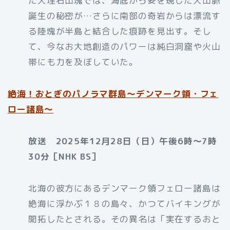
た大理石山塊では、海底から姿を現した大山脈
誕生の秘密が…さらに南部の奇岩からは漂流す
る陸塊が半島と結合した痕跡を見出す。そし
て、今なお大地創造のパワーは純白洞窟や火山
帯にも力を及ぼしていた。
絶海！おとぎのパノラマ群島～デンマーク領・フェ
ロー諸島～
放送 2025年12月28日（日）午後6時～7時
30分［NHK BS］
北海の彼方にあるデンマーク領フェロー諸島は
絶海に浮かぶ１８の島々、かつてバイキングが
開拓したとされる。その異名は「実在するおと