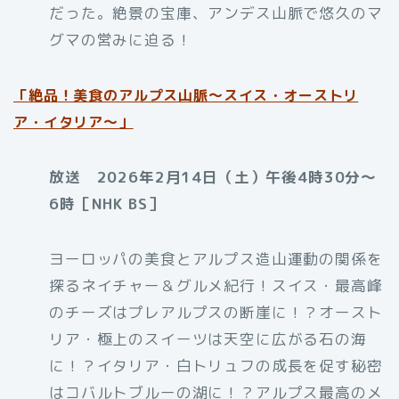
だった。絶景の宝庫、アンデス山脈で悠久のマ
グマの営みに迫る！
「
絶品！美食のアルプス山脈〜スイス・オーストリ
ア・イタリア〜」
放送 2026年2月14日（土）午後4時30分～
6時［NHK BS］
ヨーロッパの美食とアルプス造山運動の関係を
探るネイチャー＆グルメ紀行！スイス・最高峰
のチーズはプレアルプスの断崖に！？オースト
リア・極上のスイーツは天空に広がる石の海
に！？イタリア・白トリュフの成長を促す秘密
はコバルトブルーの湖に！？アルプス最高のメ