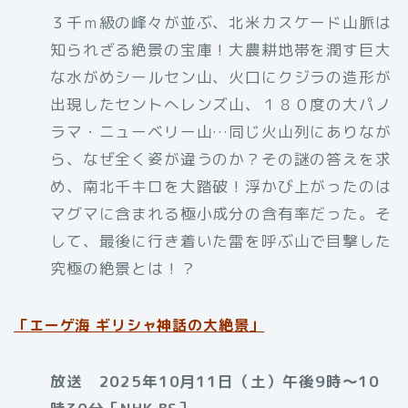
３千ｍ級の峰々が並ぶ、北米カスケード山脈は
知られざる絶景の宝庫！大農耕地帯を潤す巨大
な水がめシールセン山、火口にクジラの造形が
出現したセントへレンズ山、１８０度の大パノ
ラマ・ニューベリー山…同じ火山列にありなが
ら、なぜ全く姿が違うのか？その謎の答えを求
め、南北千キロを大踏破！浮かび上がったのは
マグマに含まれる極小成分の含有率だった。そ
して、最後に行き着いた雷を呼ぶ山で目撃した
究極の絶景とは！？
「
エーゲ海 ギリシャ神話の大絶景」
放送 2025年10月11日（土）午後9時～10