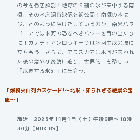
の今を徹底解剖！地球の９割の氷が集中する南
極、その氷床調査映像を初公開！南極の氷は
今、どのように溶けだしているのか。南米パタ
ゴニアでは氷河の恐るべきパワーを目の当たり
に！カナディアンロッキーでは氷河生成の場に
立ち会う。さらに、アラスカでは氷河が失われ
た後の意外な変貌に迫り、世界的にも珍しい
「成長する氷河」に出会う。
「
爆裂火山列カスケード!〜北米・知られざる絶景の宝
庫〜」
放送 2025年11月1日（土）午後9時～10時
30分［NHK BS］