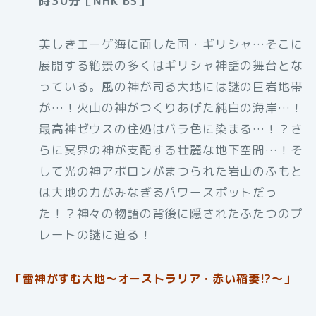
時30分［NHK BS］
美しきエーゲ海に面した国・ギリシャ…そこに
展開する絶景の多くはギリシャ神話の舞台とな
っている。風の神が司る大地には謎の巨岩地帯
が…！火山の神がつくりあげた純白の海岸…！
最高神ゼウスの住処はバラ色に染まる…！？さ
らに冥界の神が支配する壮麗な地下空間…！そ
して光の神アポロンがまつられた岩山のふもと
は大地の力がみなぎるパワースポットだっ
た！？神々の物語の背後に隠されたふたつのプ
レートの謎に迫る！
「
雷神がすむ大地〜オーストラリア・赤い稲妻!?〜」