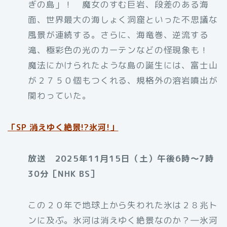
ぎの島」！ 魔女のすむ巨岩、段差のある海
面、世界最大の海しょく洞窟といった不思議な
風景が連続する。さらに、海竜巻、逆流する
滝、極彩色の光のカーテンなどの怪現象も！
魔法にかけられたような島の誕生には、富士山
が２７５０個もつくれる、規格外の溶岩噴出が
関わっていた。
「
SP 消えゆく絶景!?氷河!」
放送 2025年11月15日（土）午後6時～7時
30分［NHK BS］
この２０年で地球上から失われた氷は２８兆ト
ンに及ぶ。氷河は消えゆく絶景なのか？―氷河