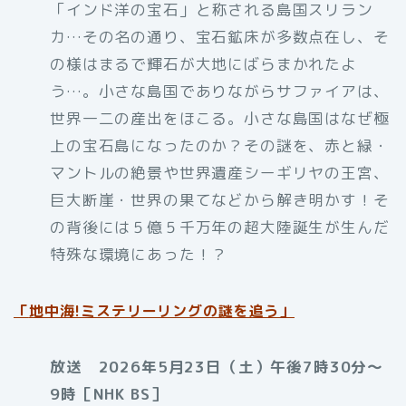
「インド洋の宝石」と称される島国スリラン
カ…その名の通り、宝石鉱床が多数点在し、そ
の様はまるで輝石が大地にばらまかれたよ
う…。小さな島国でありながらサファイアは、
世界一二の産出をほこる。小さな島国はなぜ極
上の宝石島になったのか？その謎を、赤と緑・
マントルの絶景や世界遺産シーギリヤの王宮、
巨大断崖・世界の果てなどから解き明かす！そ
の背後には５億５千万年の超大陸誕生が生んだ
特殊な環境にあった！？
「
地中海!ミステリーリングの謎を追う」
放送 2026年5月23日（土）午後7時30分～
9時［NHK BS］