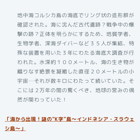
地中海コルシカ島の海底でリング状の造形群が
確認された。海に沈んだ古代遺跡？戦争中の爆
撃の跡？正体を明らかにするため、地質学者、
生物学者、深海ダイバーなど３５人が集結、特
殊な装置を用いた３年にわたる海底大調査が行
われた。水深約１００メートル、海の生き物が
織りなす絶景を凝縮した直径２０メートルの小
宇宙…それが数キロにわたって続いていた。そ
こには２万年の間の驚くべき、地球の営みの偶
然が関わっていた！
「
海から出現！謎の“K字”島〜インドネシア・スラウェ
シ島〜」