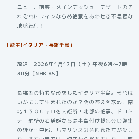
ニュー、前菜・メインデッシュ・デザートのそ
れぞれにワインならぬ絶景をあわせる不思議な
地球紀行！
「
誕生!イタリア・長靴半島」
放送 2026年1月17日（土）午後6時～7時
30分［NHK BS］
長靴型の特異な形をしたイタリア半島。それは
いかにして生まれたのか？謎の答えを求め、南
北１３００キロを大縦断！北部の絶景、ドロミ
テ・絶壁の岩塔群からは半島付け根部分の誕生
の謎が…中部、ルネサンスの芸術家たちが愛し