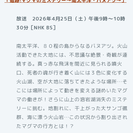
「
追跡!マグマのミステリー〜南太平洋・バヌアツ〜」
放送 2026年4月25日（土）午後9時～10時
30分［NHK BS］
南太平洋、８０程の島からなるバヌアツ。火山
活動できた大地には、不思議な絶景・奇観が連
続する。真っ赤な飛沫を間近に見られる噴火
口、死者の魂が行き着く山には３色に変化する
火山湖、空が大地に落ちてきたような場所…そ
こには場所によって動きを変える謎めいたマグ
マの働きが！さらに山上の溶岩湖消失のミステ
リーに挑む。地割れに、干上がった大サンゴ礁
群、海に漂う火山岩…この状況から割り出され
たマグマの行方とは！？