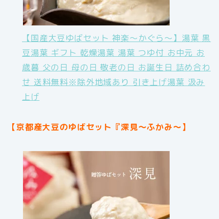
【国産大豆ゆばセット 神楽〜かぐら〜】湯葉 黒
豆湯葉 ギフト 乾燥湯葉 湯葉 つゆ付 お中元 お
歳暮 父の日 母の日 敬老の日 お誕生日 詰め合わ
せ 送料無料※除外地域あり 引き上げ湯葉 汲み
上げ
【京都産大豆のゆばセット『深見〜ふかみ〜】