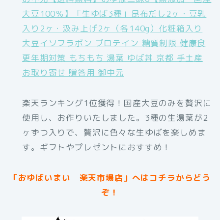
大豆100％】「生ゆば3種」昆布だし2ヶ・豆乳
入り2ヶ・汲み上げ2ヶ（各140g）化粧箱入り
大豆イソフラボン プロテイン 糖質制限 健康食
更年期対策 もちもち 湯葉 ゆば丼 京都 手土産
お取り寄せ 贈答用 御中元
楽天ランキング1位獲得！国産大豆のみを贅沢に
使用し、お作りいたしました。3種の生湯葉が2
ヶずつ入りで、贅沢に色々な生ゆばを楽しめま
す。ギフトやプレゼントにおすすめ！
「おゆばいまい 楽天市場店」へはコチラからどう
ぞ！