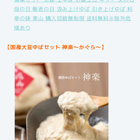
母の日 敬老の日 汲み上げゆば 引き上げゆば 料
亭の味 美山 購入回数無制限 送料無料※除外地
域あり
【国産大豆ゆばセット 神楽〜かぐら〜】