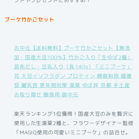
フトやプレゼントにおすすめ！
ブーケ竹かごセット
お中元【送料無料】ブーケ竹かごセット【無添
加・国産大豆100％】竹かご入り「生ゆば2種」
昆布だし・豆乳入り（各140g）「ミニブーケ」
花 大豆イソフラボン プロテイン 糖質制限 健康
食 離乳食 更年期対策 湯葉 ゆば丼 京都 手土産
お取り寄せ 贈答用 御中元
楽天ランキング1位獲得！国産大豆のみを贅沢に
使用した生湯葉2種と、フラワーデザイナー監修
「MAGIQ使用の可愛いミニブーケ」の詰合せ。