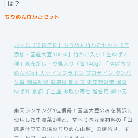
は？
ちりめん竹かごセット
お中元【送料無料】ちりめん竹かごセット【無
添加・国産大豆100％】竹かご入り「生ゆば2
種」昆布だし・豆乳入り（各140g）「ゆばちり
めん40g」大豆イソフラボン プロテイン タンパ
ク質 糖質制限 健康食 離乳食 更年期対策 湯葉
ゆば丼 京都 手土産 お取り寄せ 贈答用 御中元
楽天ランキング1位獲得！国産大豆のみを贅沢に
使用した生湯葉2種と、すべて国産原材料の「白
味噌仕立ての湯葉ちりめん山椒」の詰合せ。ギ