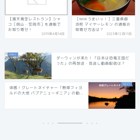
【満天青空レストラン】シャ
［NHKうまいッ！］三重県御
コ［岡山・笠岡市］を通販で
浜町 マイヤーレモン の通販お
お取り寄せ！
取寄せ方法は？
2019年4月14日
2023年12月11日
ダーウィンが来た！「日本は恐竜王国だ
った」の再放送・見逃し動画配信は？
体感！グレートネイチャー「熱帯フィヨ
ルドの大地 パプアニューギニア」の動...