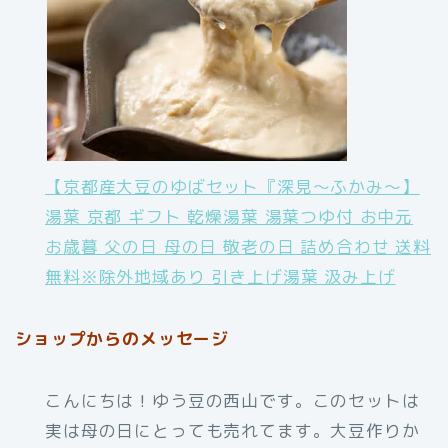
【京都産大豆のゆばセット『深見〜ふかみ〜】
湯葉 京都 ギフト 乾燥湯葉 湯葉つゆ付 お中元
お歳暮 父の日 母の日 敬老の日 詰め合わせ 送料
無料※除外地域あり 引き上げ湯葉 汲み上げ
ショップからのメッセージ
こんにちは！ゆう豆の西山です。このセットは
実は母の日にとっても売れてます。大豆作りか