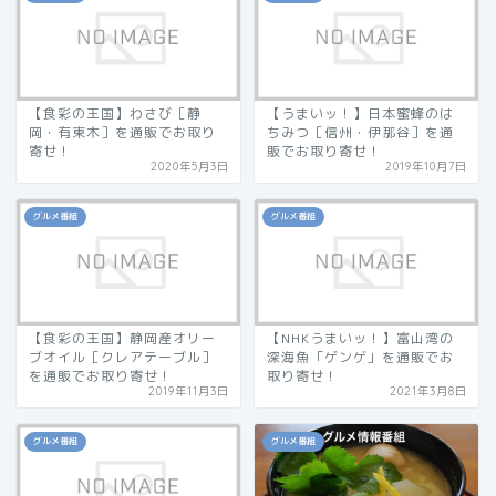
【食彩の王国】わさび［静
【うまいッ！】日本蜜蜂のは
岡・有東木］を通販でお取り
ちみつ［信州・伊那谷］を通
寄せ！
販でお取り寄せ！
2020年5月3日
2019年10月7日
グルメ番組
グルメ番組
【食彩の王国】静岡産オリー
【NHKうまいッ！】富山湾の
ブオイル［クレアテーブル］
深海魚「ゲンゲ」を通販でお
を通販でお取り寄せ！
取り寄せ！
2019年11月3日
2021年3月8日
グルメ番組
グルメ番組