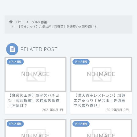
HOME
グルメ番組
【うまいッ！】九条ねぎ［京野菜］を通販でお取り寄せ！
RELATED POST
グルメ番組
グルメ番組
【食彩の王国】銀座のハチミ
【満天青空レストラン】加賀
ツ「東京蜂蜜」の通販お取寄
太きゅうり［金沢市］を通販
せ方法は？
でお取り寄せ！
2021年6月1日
2019年5月10日
グルメ番組
グルメ番組