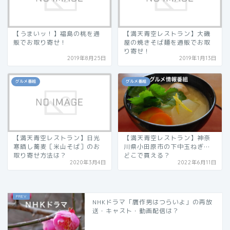
【うまいッ！】福島の桃を通
【満天青空レストラン】大磯
販でお取り寄せ！
屋の焼きそば麺を通販でお取
り寄せ！
2019年8月25日
2019年1月13日
グルメ番組
グルメ番組
【満天青空レストラン】日光
【満天青空レストラン】神奈
寒晒し蕎麦［米山そば］のお
川県小田原市の下中玉ねぎ…
取り寄せ方法は？
どこで買える？
2020年3月4日
2022年6月11日
NHKドラマ「贋作男はつらいよ」の再放
送・キャスト・動画配信は？