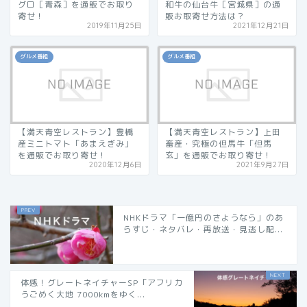
グロ［青森］を通販でお取り
和牛の仙台牛［宮城県］の通
寄せ！
販お取寄せ方法は？
2019年11月25日
2021年12月21日
グルメ番組
グルメ番組
【満天青空レストラン】豊橋
【満天青空レストラン】上田
産ミニトマト「あまえぎみ」
畜産・究極の但馬牛「但馬
を通販でお取り寄せ！
玄」を通販でお取り寄せ！
2020年12月6日
2021年9月27日
NHKドラマ「一億円のさようなら」のあ
らすじ・ネタバレ・再放送・見逃し配...
体感！グレートネイチャーSP「アフリカ
うごめく大地 7000kmをゆく...