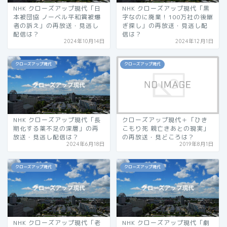
NHK クローズアップ現代「日
NHK クローズアップ現代「黒
本被団協 ノーベル平和賞被爆
字なのに廃業！100万社の後継
者の訴え」の再放送・見逃し
ぎ探し」の再放送・見逃し配
配信は？
信は？
2024年10月14日
2024年12月1日
クローズアップ現代
クローズアップ現代
NHK クローズアップ現代「長
クローズアップ現代＋「ひき
期化する薬不足の深層」の再
こもり死 親亡きあとの現実」
放送・見逃し配信は？
の再放送・見どころは？
2024年6月18日
2019年8月1日
クローズアップ現代
クローズアップ現代
NHK クローズアップ現代「老
NHK クローズアップ現代「劇