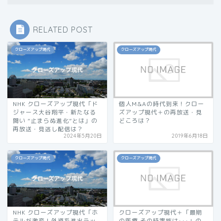
RELATED POST
クローズアップ現代
クローズアップ現代
NHK クローズアップ現代「ド
個人M&Aの時代到来！クロー
ジャース大谷翔平・新たなる
ズアップ現代＋の再放送・見
闘い “止まらぬ進化”とは」の
どころは？
再放送・見逃し配信は？
2024年5月20日
2019年6月18日
クローズアップ現代
クローズアップ現代
NHK クローズアップ現代「ホ
クローズアップ現代＋「最期
テルが激変！外資系進出ラッ
の医療 その時家族は･･･」の