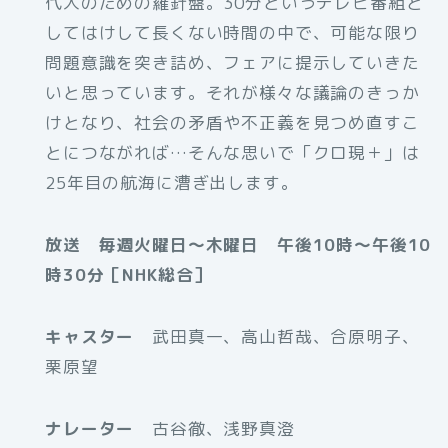
代人のための羅針盤。30分というテレビ番組と
してはけして長くない時間の中で、可能な限り
問題意識を突き詰め、フェアに提示していきた
いと思っています。それが様々な議論のきっか
けとなり、社会の矛盾や不正義を見つめ直すこ
とにつながれば…そんな思いで「クロ現＋」は
25年目の航海に漕ぎ出します。
放送 毎週火曜日～木曜日 午後10時～午後10
時30分［NHK総合］
キャスター
武田真一、高山哲哉、合原明子、
栗原望
ナレーター
古谷徹、浅野真澄