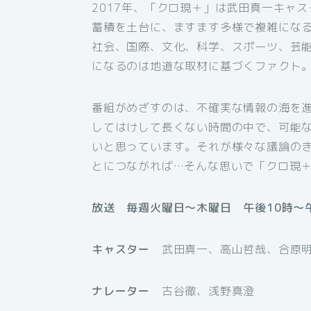
2017年、「クロ現＋」は武田真一キャ
蓄積を土台に、ますます多様で複雑にな
社会、国際、文化、科学、スポーツ、芸
になるのは地道な取材に基づくファクト
番組がめざすのは、不確実な情報の海を進
してはけして長くない時間の中で、可能
いと思っています。それが様々な議論の
とにつながれば…そんな思いで「クロ現＋
放送 毎週火曜日～木曜日 午後10時～午
キャスター
武田真一、高山哲哉、合原明
ナレーター
古谷徹、浅野真澄