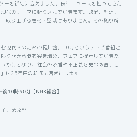
スターを新たに迎えました。長年ニュースを担ってきた
る現代のテーマに斬り込んでいきます。政治、経済、
能…取り上げる題材に聖域はありません。その拠り所
。
む現代人のための羅針盤。30分というテレビ番組と
な限り問題意識を突き詰め、フェアに提示していきた
きっかけとなり、社会の矛盾や不正義を見つめ直すこ
」は25年目の航海に漕ぎ出します。
後10時30分［NHK総合］
子、栗原望