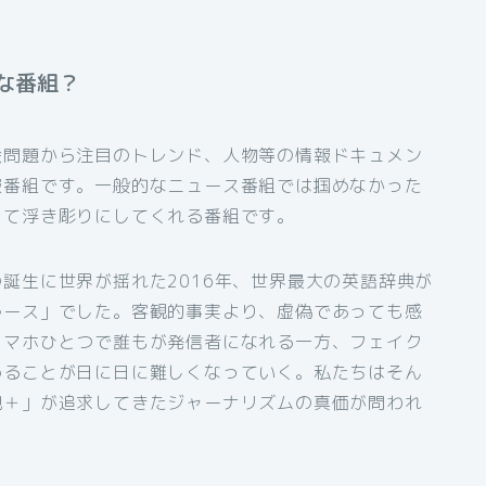
な番組？
会問題から注目のトレンド、人物等の情報ドキュメン
報番組です。一般的なニュース番組では掴めなかった
って浮き彫りにしてくれる番組です。
誕生に世界が揺れた2016年、世界最大の英語辞典が
ルース」でした。客観的事実より、虚偽であっても感
スマホひとつで誰もが発信者になれる一方、フェイク
めることが日に日に難しくなっていく。私たちはそん
現＋」が追求してきたジャーナリズムの真価が問われ