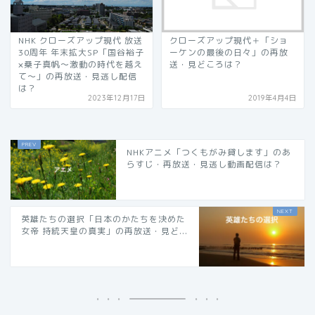
NHK クローズアップ現代 放送
クローズアップ現代＋「ショ
30周年 年末拡大SP「国谷裕子
ーケンの最後の日々」の再放
×桑子真帆～激動の時代を越え
送・見どころは？
て～」の再放送・見逃し配信
は？
2023年12月17日
2019年4月4日
NHKアニメ「つくもがみ貸します」のあ
らすじ・再放送・見逃し動画配信は？
英雄たちの選択「日本のかたちを決めた
女帝 持統天皇の真実」の再放送・見ど...