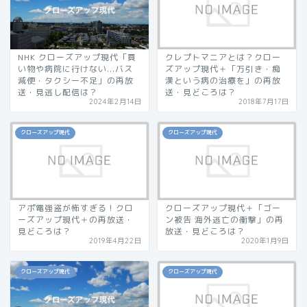
NHK クローズアップ現代「買
クレプトマニアとは？クロー
い物や病院に行けない...バス
ズアップ現代＋「万引き・痴
減便・タクシー不足」の再放
漢という病の治療を」の再放
送・見逃し配信は？
送・見どころは？
2024年2月14日
2018年7月17日
クローズアップ現代
クローズアップ現代
アポ電強盗が怖すぎる！クロ
クローズアップ現代＋「ゴー
ーズアップ現代＋の再放送・
ン被告 海外逃亡の衝撃」の再
見どころは？
放送・見どころは？
2019年4月22日
2020年1月9日
クローズアップ現代
クローズアップ現代