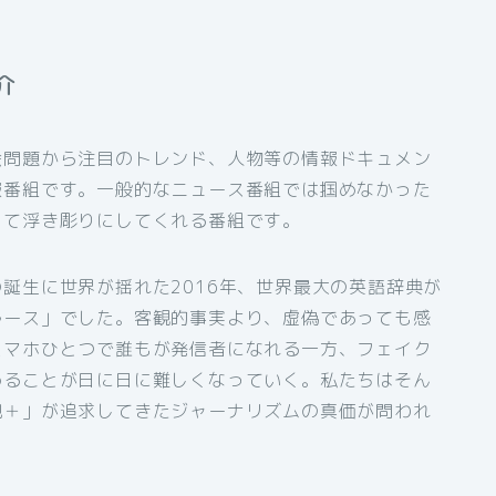
介
会問題から注目のトレンド、人物等の情報ドキュメン
報番組です。一般的なニュース番組では掴めなかった
って浮き彫りにしてくれる番組です。
誕生に世界が揺れた2016年、世界最大の英語辞典が
ルース」でした。客観的事実より、虚偽であっても感
スマホひとつで誰もが発信者になれる一方、フェイク
めることが日に日に難しくなっていく。私たちはそん
現＋」が追求してきたジャーナリズムの真価が問われ