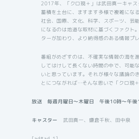
2017年、「クロ現＋」は武田真一キャ
蓄積を土台に、ますます多様で複雑にな
社会、国際、文化、科学、スポーツ、芸
になるのは地道な取材に基づくファクト
ターが加わり、より納得感のある情報プ
番組がめざすのは、不確実な情報の海を進
してはけして長くない時間の中で、可能
いと思っています。それが様々な議論の
とにつながれば…そんな思いで「クロ現＋
放送 毎週月曜日～木曜日 午後10時～午後1
キャスター
武田真一、鎌倉千秋、田中泉
[ad#ad-1]