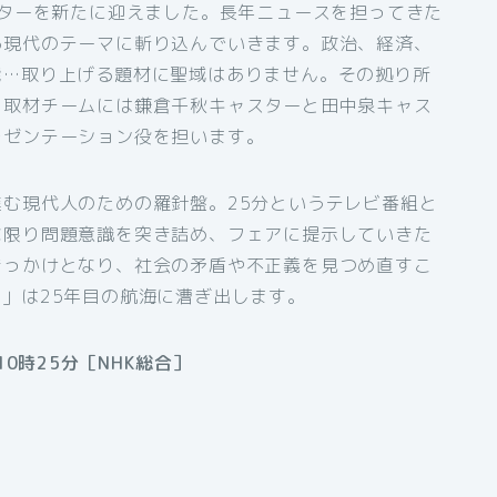
スターを新たに迎えました。長年ニュースを担ってきた
る現代のテーマに斬り込んでいきます。政治、経済、
能…取り上げる題材に聖域はありません。その拠り所
。取材チームには鎌倉千秋キャスターと田中泉キャス
レゼンテーション役を担います。
む現代人のための羅針盤。25分というテレビ番組と
な限り問題意識を突き詰め、フェアに提示していきた
きっかけとなり、社会の矛盾や不正義を見つめ直すこ
」は25年目の航海に漕ぎ出します。
0時25分［NHK総合］