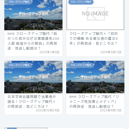
クローズアップ現代
クローズアップ現代
NHK クローズアップ現代「助
クローズアップ現代＋「初め
かった命がなぜ災害関連死200
ての帰郷 ある被災者の震災8
人超 能登からの教訓」の再放
年」の再放送・見どころは？
送・見逃し配信は？
2025年1月3日
2019年3月11日
クローズアップ現代
クローズアップ現代
日本学術会議問題で当事者が
NHK クローズアップ現代「ジ
語る！クローズアップ現代＋
ャニーズ性加害とメディア」
の再放送・見どころは？
の再放送・見逃し配信は？
2020年10月29日
2023年9月11日