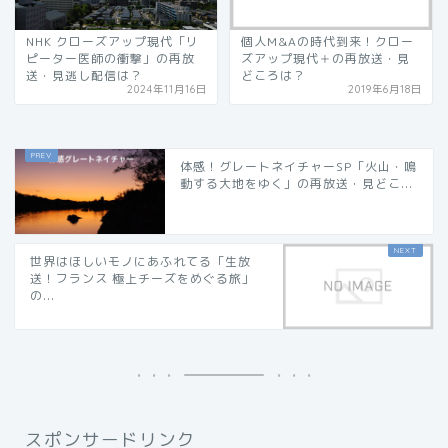
NHK クローズアップ現代「リ
個人M&Aの時代到来！クロー
ピーター医師の衝撃」の再放
ズアップ現代＋の再放送・見
送・見逃し配信は？
どころは？
2024年11月16日
2019年6月18日
体感！グレートネイチャーSP「火山・鳴
動する大地をゆく」の再放送・見どこ...
世界はほしいモノにあふれてる「生放
送！フランス 極上チーズをめぐる旅」
の...
スポンサードリンク