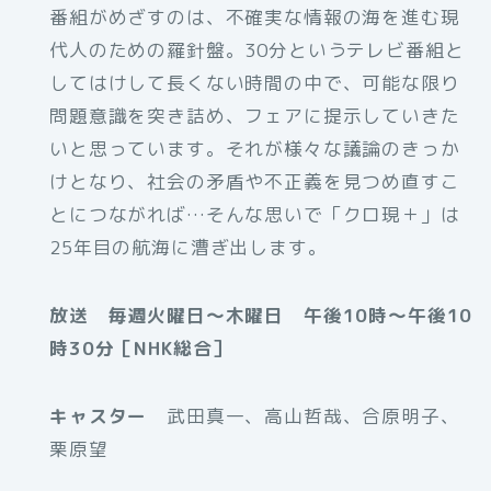
番組がめざすのは、不確実な情報の海を進む現
代人のための羅針盤。30分というテレビ番組と
してはけして長くない時間の中で、可能な限り
問題意識を突き詰め、フェアに提示していきた
いと思っています。それが様々な議論のきっか
けとなり、社会の矛盾や不正義を見つめ直すこ
とにつながれば…そんな思いで「クロ現＋」は
25年目の航海に漕ぎ出します。
放送 毎週火曜日～木曜日 午後10時～午後10
時30分［NHK総合］
キャスター
武田真一、高山哲哉、合原明子、
栗原望