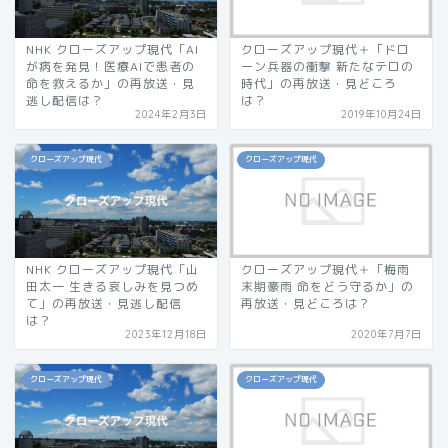
NHK クローズアップ現代「AI
クローズアップ現代＋「ドロ
が病を発見！医療AIで患者の
ーン兵器の衝撃 新たなテロの
命を救えるか」の再放送・見
時代」の再放送・見どころ
逃し配信は？
は？
2024年2月3日
2019年10月24日
クローズアップ現代
クローズアップ現代
NHK クローズアップ現代「山
クローズアップ現代＋「梅雨
田太一 生きる哀しみを見つめ
末期豪雨 命をどう守るか」の
て」の再放送・見逃し配信
再放送・見どころは？
は？
2023年12月18日
2020年7月7日
クローズアップ現代
クローズアップ現代