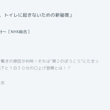
、トイレに起きないための新秘策」
分～［NHK総合］
驚きの原因が判明！それは“第２のぼうこう”にたまっ
靴下と１日３０分の〇上げ習慣とは！？
麻衣