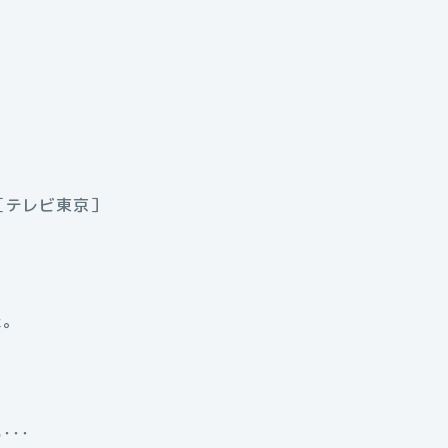
分［テレビ東京］
た。
･･