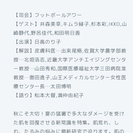
【司会】フットボールアワー
【ゲスト】井森美幸,キムラ緑子,杉本彩,IKKO,山
崎静代,野呂佳代,和田明日香
【出演】日高のり子
【解説】皮膚科医…出来尾格,佐賀大学農学部教
授…北垣浩志,近畿大学アンチエイジングセンタ
ー教授…山田秀和,国際医療福祉大学三田病院准
教授…奥田逸子,山王メディカルセンター女性医
療センター長…太田博明
【語り】松本大督,満仲由紀子
秋こそ大切！夏の猛暑で多大なダメージを受け
た肌を回復させる新常識を特集。肌荒れ、し
わ、たるみの悩みに最新研究で迫ります。肌の