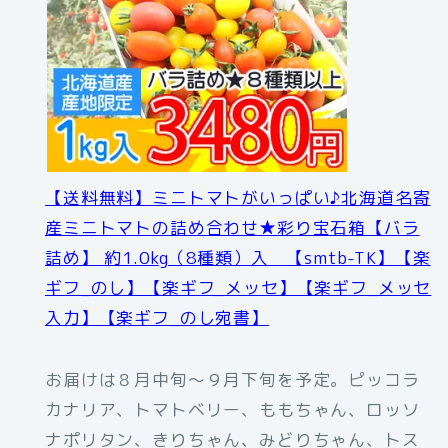
【送料無料】ミニトマトがいっぱい♪北海道名寄
産ミニトマトの詰め合わせ★彩り宝石箱【バラ
詰め】 約1.0kg（8種類）入 【smtb-TK】【楽
ギフ_のし】【楽ギフ_メッセ】【楽ギフ_メッセ
入力】【楽ギフ_のし宛書】
お届けは８月中旬～９月下旬を予定。ピッコラ
カナリア、トマトベリー、ももちゃん、ロッソ
ナポリタン、きりちゃん、みどりちゃん、トス