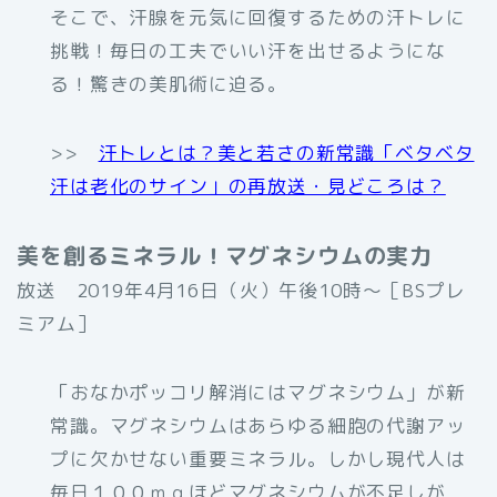
そこで、汗腺を元気に回復するための汗トレに
挑戦！毎日の工夫でいい汗を出せるようにな
る！驚きの美肌術に迫る。
>>
汗トレとは？美と若さの新常識「ベタベタ
汗は老化のサイン」の再放送・見どころは？
美を創るミネラル！マグネシウムの実力
放送 2019年4月16日（火）午後10時〜［BSプレ
ミアム］
「おなかポッコリ解消にはマグネシウム」が新
常識。マグネシウムはあらゆる細胞の代謝アッ
プに欠かせない重要ミネラル。しかし現代人は
毎日１００ｍｇほどマグネシウムが不足しが