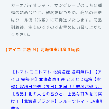
カーナバイオレット、サングレープのうち８種
類の詰め合わせ。鮮度を保つため、商品の発送
はクール便（冷蔵）にて発送いたします。商品
到着後、生ものですのでお早めにお召し上がり
ください。
【アイコ 完熟 M】北海道東川産 3kg箱
【トマト ミニトマト 北海道産 送料無料】【ア
イコ 完熟 M】北海道東川産 とまと 3kg箱【空
輸】収穫日発送【翌日】お届け！鮮度が違う。
【秀品】北の大地の香りと、上品な甘みをお届
け！【北海道ブランド】フルーツトマト JA東川
農協