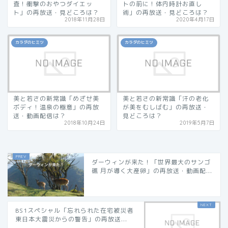
査！衝撃のおやつダイエッ
トの前に！体内時計お直し
ト」の再放送・見どころは？
術」の再放送・見どころは？
2018年11月28日
2020年4月17日
カラダのヒミツ
カラダのヒミツ
美と若さの新常識「めざせ美
美と若さの新常識「汗の老化
ボディ！温泉の極意」の再放
が美をむしばむ」の再放送・
送・動画配信は？
見どころは？
2018年10月24日
2019年5月7日
ダーウィンが来た！「世界最大のサンゴ
礁 月が導く大産卵」の再放送・動画配...
BS1スペシャル「忘れられた在宅被災者
東日本大震災からの警告」の再放送...