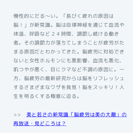
慢性的にだる～い。「長びく疲れの原因は
脳！」が新常識。脳は自律神経を通じて血流や
体温、呼吸など２４時間、調節し続ける働き
者。その調節力が落ちてしまうことが疲労がた
まる原因だとわかってきた。脳疲労に対処でき
ないと女性ホルモンにも悪影響、血流も悪化、
肌つやが悪く、目にクマなど不調の原因に。一
方、脳疲労の最新研究からは脳をリフレッシュ
するさまざまなワザを発見！脳をスッキリ！人
生を明るくする極意に迫る。
>>
美と若さの新常識「脳疲労は美の大敵」の
再放送・見どころは？