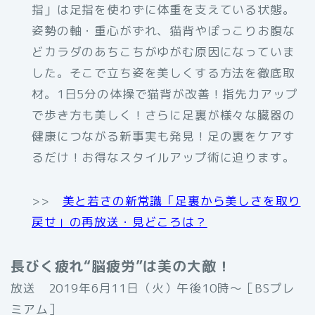
指」は足指を使わずに体重を支えている状態。
姿勢の軸・重心がずれ、猫背やぽっこりお腹な
どカラダのあちこちがゆがむ原因になっていま
した。そこで立ち姿を美しくする方法を徹底取
材。1日5分の体操で猫背が改善！指先力アップ
で歩き方も美しく！さらに足裏が様々な臓器の
健康につながる新事実も発見！足の裏をケアす
るだけ！お得なスタイルアップ術に迫ります。
>>
美と若さの新常識「足裏から美しさを取り
戻せ」の再放送・見どころは？
長びく疲れ“脳疲労”は美の大敵！
放送 2019年6月11日（火）午後10時〜［BSプレ
ミアム］